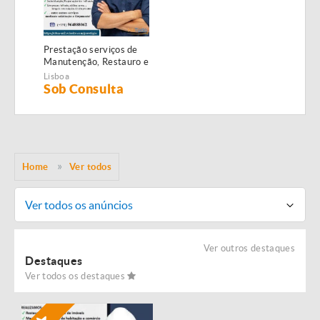
Prestação serviços de
Manutenção, Restauro e
Remodelação de
Lisboa
imóveis!
Sob Consulta
Home
Ver todos
Ver todos os anúncios
Ver outros destaques
Destaques
Ver todos os destaques