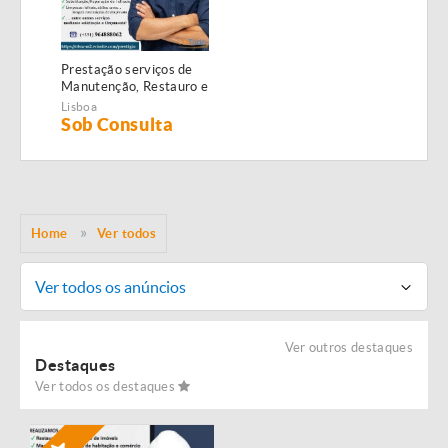
Prestação serviços de
Manutenção, Restauro e
Remodelação de
Lisboa
imóveis!
Sob Consulta
Home
Ver todos
Ver todos os anúncios
Ver outros destaques
Destaques
Ver todos os destaques