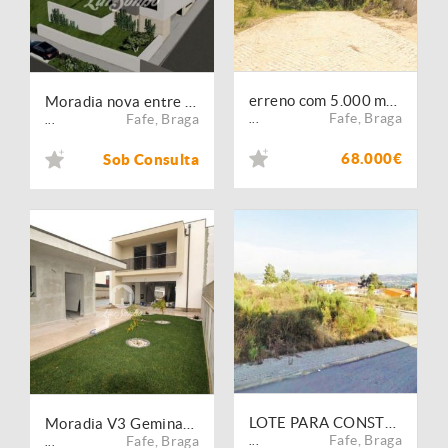
erreno com 5.000 m² em Arões S. Romão Fafe
Moradia nova entre Fafe - Guimarães
Fafe
,
Braga
Fafe
,
Braga
...
...
68.000€
Sob Consulta
LOTE PARA CONSTRUÇÃO
Moradia V3 Geminada Nova Fafe
Fafe
,
Braga
Fafe
,
Braga
...
...