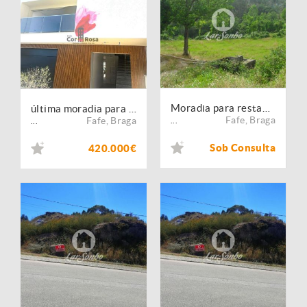
Moradia para restauro
última moradia para venda ? T3 gaveto Arões com possibilidade de piscina
Fafe
,
Braga
Fafe
,
Braga
...
...
Sob Consulta
420.000€