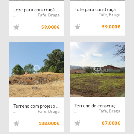
Lote para construção de moradia individual
Lote para construção de moradia individual
Fafe
,
Braga
Fafe
,
Braga
...
...
59.000€
59.000€
Terreno de construção Arões S. Romão
Terreno com projeto aprovado entre Fafe Guimarães
Fafe
,
Braga
Fafe
,
Braga
...
...
87.000€
138.000€