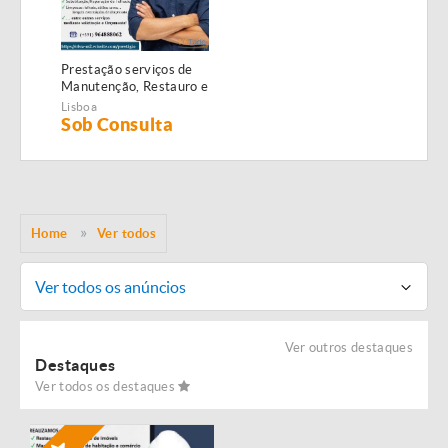
Prestação serviços de
Manutenção, Restauro e
Remodelação de
Lisboa
imóveis!
Sob Consulta
Home
Ver todos
Ver todos os anúncios
Ver outros destaques
Destaques
Ver todos os destaques