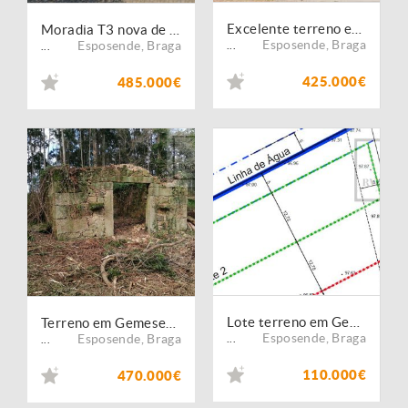
Excelente terreno em Esposende para Construção de Moradias
Moradia T3 nova de r/c em Gemeses / Esposende (2926)
Esposende
,
Braga
Esposende
,
Braga
...
...
425.000€
485.000€
Lote terreno em Gemeses Esposende
Terreno em Gemeses Esposende
Esposende
,
Braga
Esposende
,
Braga
...
...
110.000€
470.000€