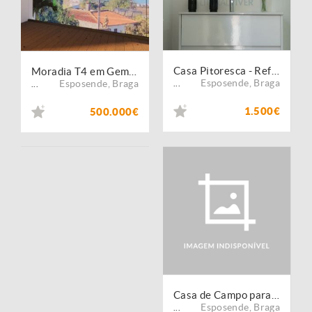
Casa Pitoresca - Refúgio Esposende (Arrendamento Temporada)
Moradia T4 em Gemeses, Esposende
Esposende
,
Braga
Esposende
,
Braga
...
...
1.500€
500.000€
Casa de Campo para Arrendamento de Férias I Esposende
Esposende
,
Braga
...