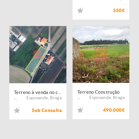
350€
Terreno Construção
Terreno à venda no concelho de Esposende, Braga
Esposende
,
Braga
Esposende
,
Braga
...
...
490.000€
Sob Consulta