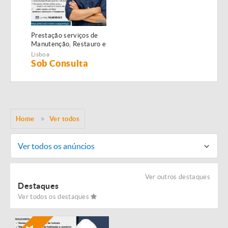
Prestação serviços de
Manutenção, Restauro e
Remodelação de
Lisboa
imóveis!
Sob Consulta
Home
Ver todos
Ver todos os anúncios
Ver outros destaques
Destaques
Ver todos os destaques