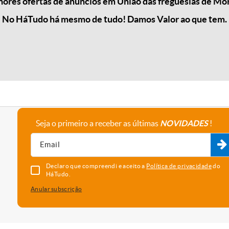
res ofertas de anúncios em União das freguesias de Morr
No HáTudo há mesmo de tudo! Damos Valor ao que tem.
Seja o primeiro a receber as últimas
NOVIDADES
!
A empresa
Fale connosco
Recrutamento
Parceiros
Declaro que compreendi e aceito a
Política de privacidade
do
HáTudo.
Anular subscrição