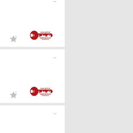
...
...
...