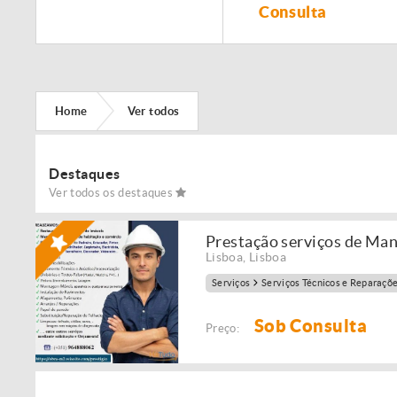
Remodelação de
Consulta
imóveis!
Home
Ver todos
Destaques
Ver todos os destaques
Prestação serviços de Ma
Lisboa
,
Lisboa
Serviços
Serviços Técnicos e Reparaçõ
Sob Consulta
Preço: