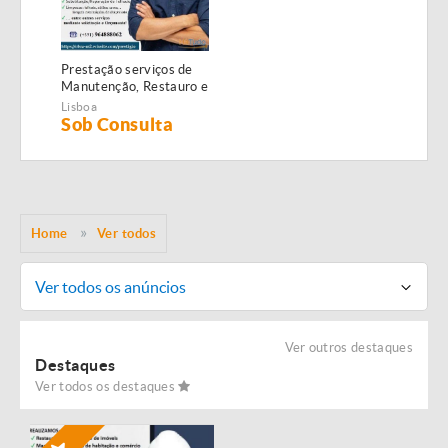
Prestação serviços de
Manutenção, Restauro e
Remodelação de
Lisboa
imóveis!
Sob Consulta
Home
Ver todos
Ver todos os anúncios
Ver outros destaques
Destaques
Ver todos os destaques