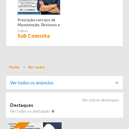
Prestação serviços de
Manutenção, Restauro e
Remodelação de
Lisboa
imóveis!
Sob Consulta
Home
Ver todos
Ver todos os anúncios
Ver outros destaques
Destaques
Ver todos os destaques