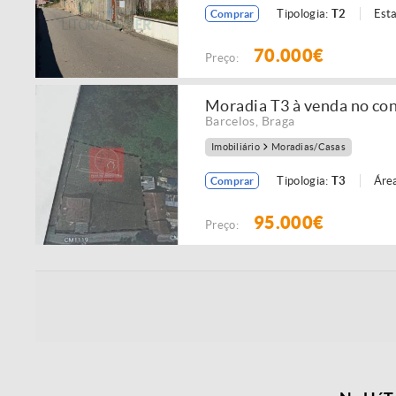
Tipologia:
T2
Est
Comprar
70.000€
Preço:
Moradia T3 à venda no con
Barcelos
,
Braga
Imobiliário
Moradias/Casas
Tipologia:
T3
Área
Comprar
95.000€
Preço: