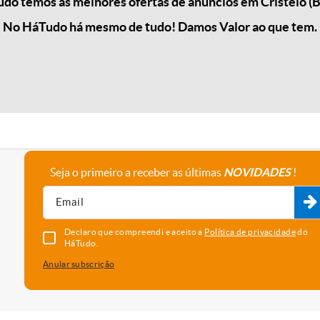
do temos as melhores ofertas de anúncios em Cristelo (B
No HáTudo há mesmo de tudo! Damos Valor ao que tem.
Seja o primeiro a receber as últimas
NOVIDADES
!
A empresa
Fale connosco
Recrutamento
Parceiros
Declaro que compreendi e aceito a
Política de privacidade
do
HáTudo.
Anular subscrição