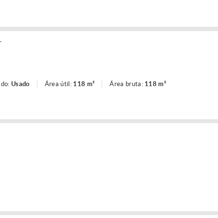
r
ado:
Usado
Área útil:
118 m²
Área bruta:
118 m²