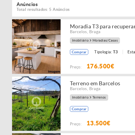
Anúncios
Total resultados: 5 Anúncios
Moradia T3 para recupera
Barcelos
,
Braga
Imobiliário
Moradias/Casas
Tipologia:
T3
Est
Comprar
176.500€
Preço:
Terreno em Barcelos
Barcelos
,
Braga
Imobiliário
Terrenos
Comprar
13.500€
Preço: