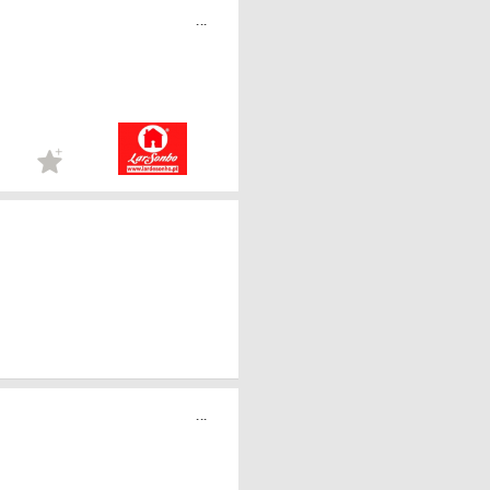
...
...