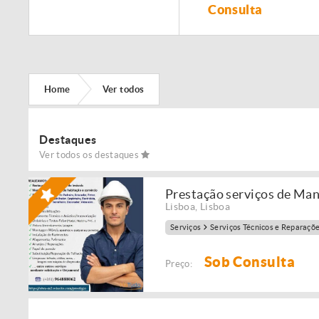
Remodelação de
Consulta
imóveis!
Home
Ver todos
Destaques
Ver todos os destaques
Prestação serviços de Ma
Lisboa
,
Lisboa
Serviços
Serviços Técnicos e Reparaçõ
Sob Consulta
Preço: