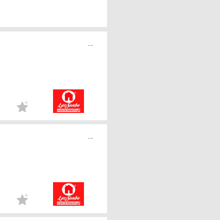
...
...