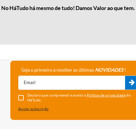
No HáTudo há mesmo de tudo! Damos Valor ao que tem.
Seja o primeiro a receber as últimas
NOVIDADES
!
A empresa
Fale connosco
Recrutamento
Parceiros
Declaro que compreendi e aceito a
Política de privacidade
do
HáTudo.
Anular subscrição
uma melhor experiência e serviço. Para saber que cookies usamos e