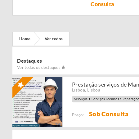
Remodelação de
Consulta
imóveis!
Home
Ver todos
Destaques
Ver todos os destaques
Prestação serviços de Ma
Lisboa
,
Lisboa
Serviços
Serviços Técnicos e Reparaçõ
Sob Consulta
Preço: