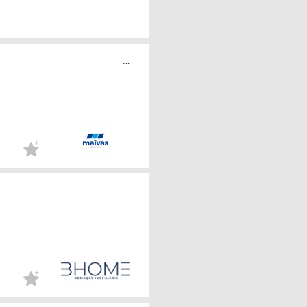
...
...