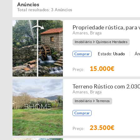
Anúncios
Total resultados: 3 Anúncios
Propriedade rústica, para
Amares
,
Braga
Imobiliário
Quintas e Herdades
Estado:
Usado
Ár
Comprar
15.000€
Preço:
Terreno Rústico com 2.03
Amares
,
Braga
Imobiliário
Terrenos
Comprar
23.500€
Preço: