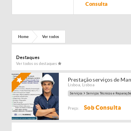
Remodelação de
Consulta
imóveis!
Home
Ver todos
Destaques
Ver todos os destaques
Prestação serviços de Ma
Lisboa
,
Lisboa
Serviços
Serviços Técnicos e Reparaçõ
Sob Consulta
Preço: