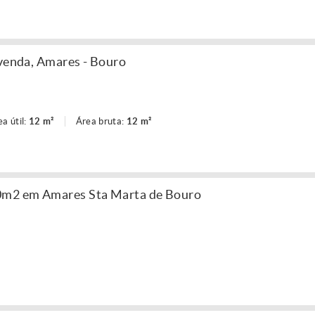
 venda, Amares - Bouro
ea útil:
12 m²
Área bruta:
12 m²
0m2 em Amares Sta Marta de Bouro