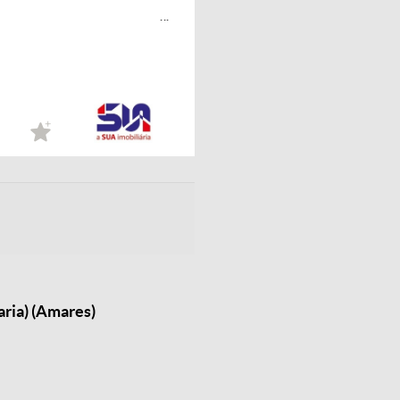
...
ria) (Amares)