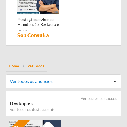
Prestação serviços de
Manutenção, Restauro e
Remodelação de
Lisboa
imóveis!
Sob Consulta
Home
Ver todos
Ver todos os anúncios
Ver outros destaques
Destaques
Ver todos os destaques