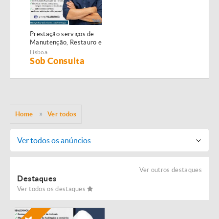
Prestação serviços de
Manutenção, Restauro e
Remodelação de
Lisboa
imóveis!
Sob Consulta
Home
Ver todos
Ver todos os anúncios
Ver outros destaques
Destaques
Ver todos os destaques