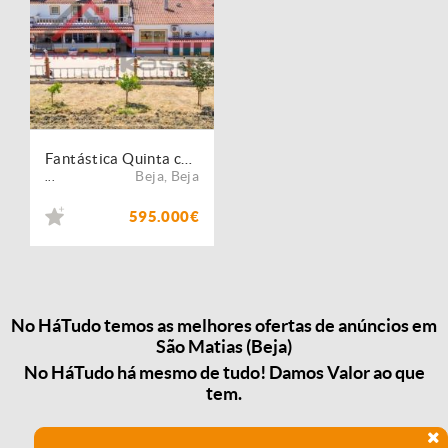
Fantástica Quinta com duas Moradias em Beja!
Beja
,
Beja
...
595.000€
No HáTudo temos as melhores ofertas de anúncios em
São Matias (Beja)
No HáTudo há mesmo de tudo! Damos Valor ao que
tem.