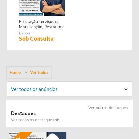
Prestação serviços de
Manutenção, Restauro e
Remodelação de
Lisboa
imóveis!
Sob Consulta
Home
Ver todos
Ver todos os anúncios
Ver outros destaques
Destaques
Ver todos os destaques