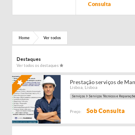
Remodelação de
Consulta
imóveis!
Home
Ver todos
Destaques
Ver todos os destaques
Prestação serviços de Ma
Lisboa
,
Lisboa
Serviços
Serviços Técnicos e Reparaçõ
Sob Consulta
Preço: