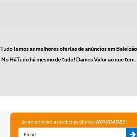
Tudo temos as melhores ofertas de anúncios em Baleizão 
No HáTudo há mesmo de tudo! Damos Valor ao que tem.
Seja o primeiro a receber as últimas
NOVIDADES
!
A empresa
Fale connosco