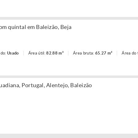
m quintal em Baleizão, Beja
ado:
Usado
Área útil:
82.88 m²
Área bruta:
65.27 m²
Área do 
adiana, Portugal, Alentejo, Baleizão