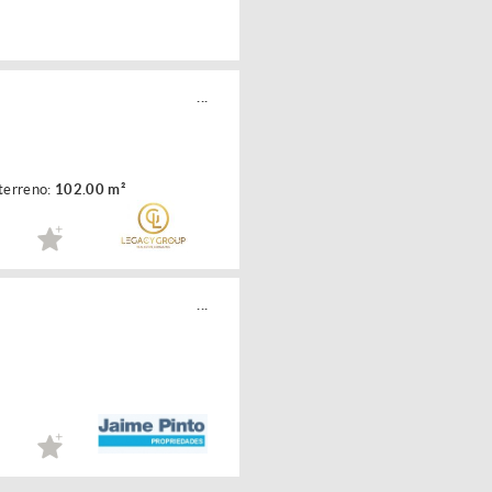
...
terreno:
102.00 m²
...