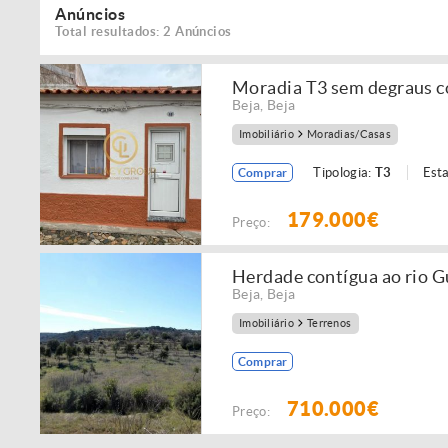
Anúncios
Total resultados: 2 Anúncios
Moradia T3 sem degraus co
Beja
,
Beja
Imobiliário
Moradias/Casas
Tipologia:
T3
Est
Comprar
179.000€
Preço:
Herdade contígua ao rio Gu
Beja
,
Beja
Imobiliário
Terrenos
Comprar
710.000€
Preço: