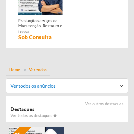
Prestação serviços de
Manutenção, Restauro e
Remodelação de
Lisboa
imóveis!
Sob Consulta
Home
Ver todos
Ver todos os anúncios
Ver outros destaques
Destaques
Ver todos os destaques