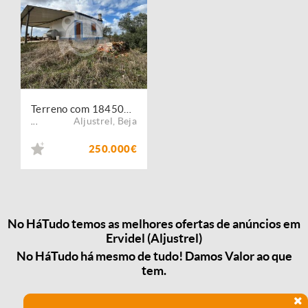
Terreno com 184500m2 em Ervidel
Aljustrel
,
Beja
...
250.000€
No HáTudo temos as melhores ofertas de anúncios em
Ervidel (Aljustrel)
No HáTudo há mesmo de tudo! Damos Valor ao que
tem.