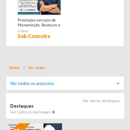
Prestação serviços de
Manutenção, Restauro e
Remodelação de
Lisboa
imóveis!
Sob Consulta
Home
Ver todos
Ver todos os anúncios
Ver outros destaques
Destaques
Ver todos os destaques