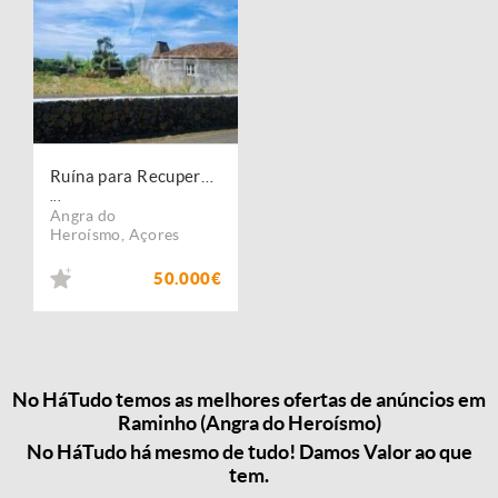
Ruína para Recuperar com Vista Mar Deslumbrante no Raminho
...
Angra do
Heroísmo
,
Açores
50.000€
No HáTudo temos as melhores ofertas de anúncios em
Raminho (Angra do Heroísmo)
No HáTudo há mesmo de tudo! Damos Valor ao que
tem.