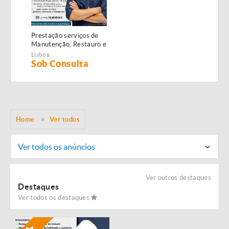
Prestação serviços de
Manutenção, Restauro e
Remodelação de
Lisboa
imóveis!
Sob Consulta
Home
Ver todos
Ver todos os anúncios
Ver outros destaques
Destaques
Ver todos os destaques